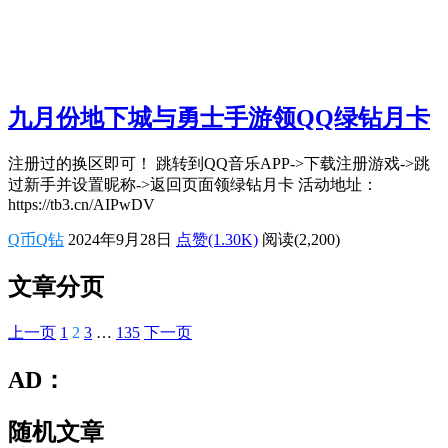
九月份地下城与勇士手游领QQ绿钻月卡
注册过的换区即可！ 跳转到QQ音乐APP->下载注册游戏->跳
过新手并设置昵称->返回页面领绿钻月卡 活动地址：
https://tb3.cn/AIPwDV
Q币Q钻
2024年9月28日
点赞(1.30K)
阅读
(2,200)
文章分页
上一页
1
2
3
…
135
下一页
AD：
随机文章