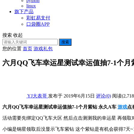
python
linux
旗下产品
彩虹易支付
口袋圈APP
搜索
收起
搜索
您的位置
首页
游戏礼包
六月QQ飞车幸运星测试幸运值抽7-1个月
YJ大表哥
发布于 2019年6月15日
评论(0)
阅读
(2,718
六月QQ飞车幸运星测试幸运值抽7-1个月紫钻 永久A车
游戏
点
活动需要先绑定QQ飞车大区 然后点击测测我的幸运星 再领取
小编是铜星领取后没显示飞车紫钻 这个紫钻是有机会获得7天~