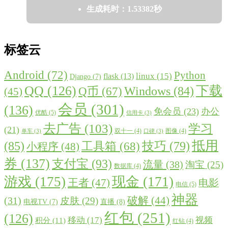
生成耗时：1.53382秒
标签云
Android
(72)
Python
linux
(15)
flask
(13)
Django
(7)
QQ
(126)
下载
Windows
(84)
Q币
(67)
(45)
会员
(301)
(136)
免会员
(23)
办公
优酷
(5)
信用卡
(3)
去广告
(103)
学习
(21)
双十一
(4)
图像
(4)
单车
(3)
口碑
(3)
抵用
(85)
技巧
(79)
工具箱
(68)
小程序
(48)
券
(137)
支付宝
(93)
流量
(38)
淘宝
(25)
数据库
(4)
游戏
(175)
现金
(171)
王者
(47)
电影
电信
(5)
神器
破解
(44)
(31)
皮肤
(29)
直播
(8)
电视TV
(7)
红包
(251)
(126)
移动
(17)
视频
积分
(11)
红钻
(4)