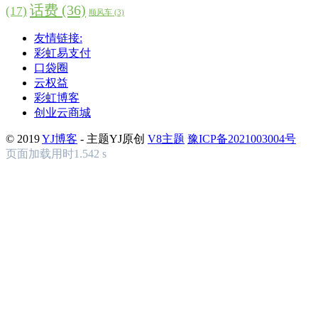
话费
(36)
(17)
顺风车
(3)
友情链接:
彩虹易支付
口袋圈
云权益
彩虹博客
创业云商城
© 2019
YJ博客
- 主题YJ原创
V8主题
豫ICP备2021003004号
页面加载用时1.542 s