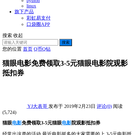
python
linux
旗下产品
彩虹易支付
口袋圈APP
搜索
收起
搜索
您的位置
首页
Q币Q钻
猫眼电影免费领取3-5元猫眼电影院观影
抵扣券
YJ大表哥
发布于 2019年2月23日
评论(0)
阅读
(5,724)
猫眼
电影
免费领取3-5元猫眼
电影
院观影抵扣券
经常出这类的活动 最近电影挺多的大家需要的上 3-5元电影抵