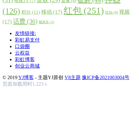
破解
(44)
(31)
皮肤
(29)
直播
(8)
电视TV
(7)
红包
(251)
(126)
移动
(17)
视频
积分
(11)
红钻
(4)
话费
(36)
(17)
顺风车
(3)
友情链接:
彩虹易支付
口袋圈
云权益
彩虹博客
创业云商城
© 2019
YJ博客
- 主题YJ原创
V8主题
豫ICP备2021003004号
页面加载用时1.223 s