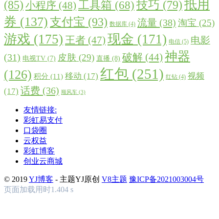
抵用
(85)
技巧
(79)
工具箱
(68)
小程序
(48)
券
(137)
支付宝
(93)
流量
(38)
淘宝
(25)
数据库
(4)
游戏
(175)
现金
(171)
王者
(47)
电影
电信
(5)
神器
破解
(44)
(31)
皮肤
(29)
直播
(8)
电视TV
(7)
红包
(251)
(126)
移动
(17)
视频
积分
(11)
红钻
(4)
话费
(36)
(17)
顺风车
(3)
友情链接:
彩虹易支付
口袋圈
云权益
彩虹博客
创业云商城
© 2019
YJ博客
- 主题YJ原创
V8主题
豫ICP备2021003004号
页面加载用时1.404 s